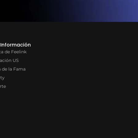
Información
a de Feelink
ación US
n de la Fama
ity
rte
 con 💜