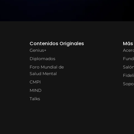
Contenidos Originales
Más 
Genius+
Acerc
Diplomados
Fund
Foro Mundial de
Saló
Salud Mental
Fidel
CMPI
Sopo
MIND
Talks
 © 2026 Feelink, Todos los derechos reservados. Desarrollado por Ads Genius