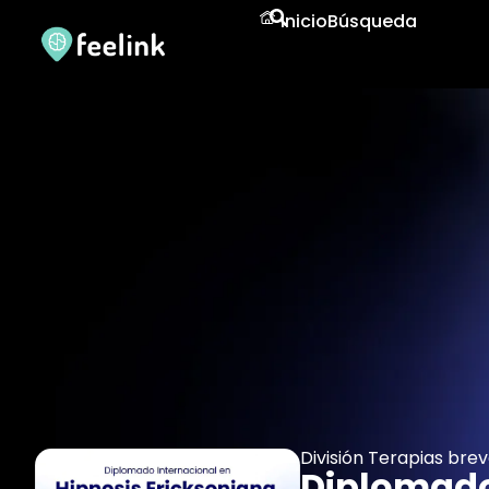
Inicio
Búsqueda
División Terapias brev
Diplomado