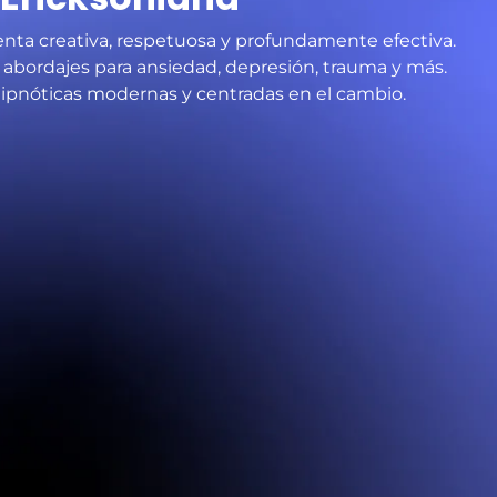
nta creativa, respetuosa y profundamente efectiva.
 abordajes para ansiedad, depresión, trauma y más.
hipnóticas modernas y centradas en el cambio.