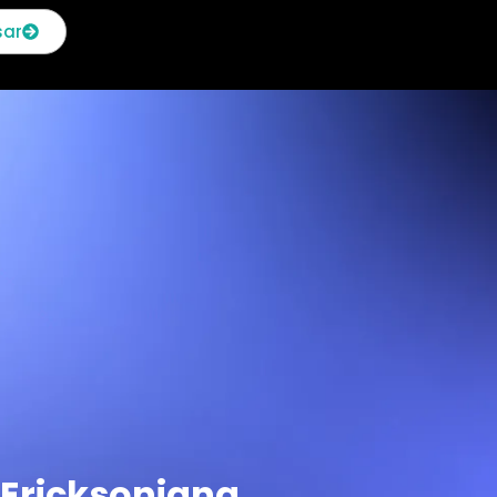
sar
 Ericksoniana