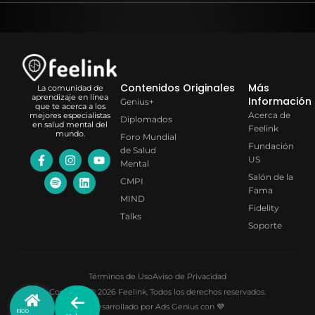
Contenidos Originales
Más
La comunidad de
aprendizaje en línea
Información
Genius+
que te acerca a los
Acerca de
mejores especialistas
Diplomados
en salud mental del
Feelink
mundo.
Foro Mundial
Fundación
de Salud
US
Mental
Salón de la
CMPI
Fama
MIND
Fidelity
Talks
Soporte
Términos de Uso
Aviso de Privacidad
Copyright © 2026 Feelink, Todos los derechos reservados.
Desarrollado por Ads Genius con 💜
Inicio