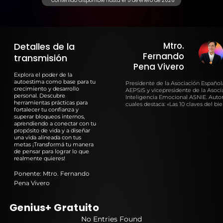
*Contenido disponible hasta el 5 de enero de 2026
Mtro.
Detalles de la
Fernando
transmisión
Pena Vivero
Explora el poder de la
autoestima como base para tu
Presidente de la Asociación Española
crecimiento y desarrollo
AEPSIS y vicepresidente de la Asoci
personal. Descubre
Inteligencia Emocional ASNIE. Autor 
herramientas prácticas para
cuales destaca: «Las 10 claves del bie
fortalecer tu confianza y
superar bloqueos internos,
aprendiendo a conectar con tu
propósito de vida y a diseñar
una vida alineada con tus
metas ¡Transformá tu manera
de pensar para lograr lo que
realmente quieres!
Ponente: Mtro. Fernando
Pena Vivero
Genius+ Gratuito
No Entries Found