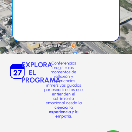
EXPLORA
Conferencias
magistrales,
EL
momentos de
reflexión y
PROGRAMA
experiencias
inmersivas guiadas
por especialistas que
entienden el
sufrimiento
emocional desde la
ciencia
, la
experiencia
y la
empatía
.