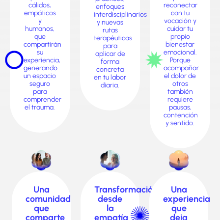
cálidos,
reconectar
enfoques
empáticos
con tu
interdisciplinarios
y
vocación y
y nuevas
humanos,
cuidar tu
rutas
que
propio
terapéuticas
compartirán
bienestar
para
su
emocional.
aplicar de
experiencia,
Porque
forma
generando
acompañar
concreta
un espacio
el dolor de
en tu labor
seguro
otros
diaria.
para
también
comprender
requiere
el trauma.
pausas,
contención
y sentido.
Una
Transformación
Una
comunidad
desde
experiencia
que
la
que
comparte
empatía
deja