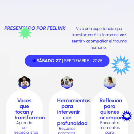
PRESENTADO POR FEELINK
Vive una experiencia que
transformará tu forma de
ver
,
sentir
y
acompañar
el trauma
humano.
SÁBADO 27
| SEPTIEMBRE | 2025
Voces
Reflexión
Herramientas
que
para
para
tocan y
quienes
intervenir
transforman
acompañan
con
profundidad
Aprende
Encuentra
de
momentos
Recursos
especialistas
para
prácticos,