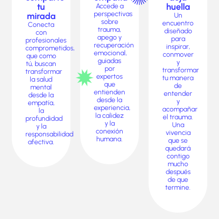
tu
huella
Accede a
perspectivas
mirada
Un
sobre
encuentro
Conecta
trauma,
diseñado
con
apego y
para
profesionales
recuperación
inspirar,
comprometidos,
emocional,
conmover
que como
guiadas
y
tú, buscan
por
transformar
transformar
expertos
tu manera
la salud
que
de
mental
entienden
entender
desde la
desde la
y
empatía,
experiencia,
acompañar
la
la calidez
el trauma.
profundidad
y la
Una
y la
conexión
vivencia
responsabilidad
humana.
que se
afectiva.
quedará
contigo
mucho
después
de que
termine.