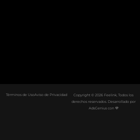
Términos de Uso
Aviso de Privacidad
Copyright © 2026 Feelink, Todos los
derechos reservados. Desarrollado por
AdsGenius con 💜